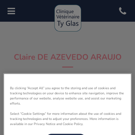
Open con
Page d'accueil de Clinique vété
Claire DE AZEVEDO ARAUJO
DOCTEUR VÉTÉRINAIRE
By clicking “Accept All” you agree to the storing and use of cookies and
tracking technologies on your device to enhance site navigation, improve the
performance of our website, analyse website use, and assist our marketing
efforts.
Select “Cookie Settings” for more information about the use of cookies and
tracking technologies and to adjust your preferences. More information is
available in our Privacy Notice and Cookie Policy.