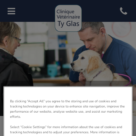
Open con
Page d'accueil de Clinique vété
Contact & Horaires
Prenez contact dès aujourd'hui avec la Clinique
By clicking “Accept All” you agree to the storing and use of cookies and
Vétérinaire Ty Glas
tracking technologies on your device to enhance site navigation, improve the
performance of our website, analyse website use, and assist our marketing
efforts.
Select “Cookie Settings” for more information about the use of cookies and
Clinique vétérinaire Ty Glas
tracking technologies and to adjust your preferences. More information is