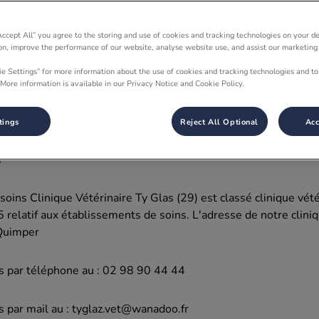
Accept All” you agree to the storing and use of cookies and tracking technologies on your d
s Générales de Fonctionnement (CGF) sont consultables sur pla
ion, improve the performance of our website, analyse website use, and assist our marketing 
ie Settings” for more information about the use of cookies and tracking technologies and to
More information is available in our Privacy Notice and Cookie Policy.
ein de l'établissement de soins sont soumis aux présentes CGF
clare accepter sans conditions.
tings
Reject All Optional
Acc
e
oins Clinique Vétérinaire Ty Glas (29) est classé clinique vé
 relatif aux établissements de soins. L'adresse de notre cliniq
Quimper
 par téléphone au : 02 98 90 44 44
par mail au : tyglaz.vet@wanadoo.fr