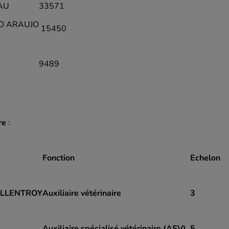
AU
33571
O ARAUJO
15450
9489
re
:
Fonction
Echelon
ILLENTROY
Auxiliaire vétérinaire
3
Auxiliaire spécialisé vétérinaire (ASV)
5