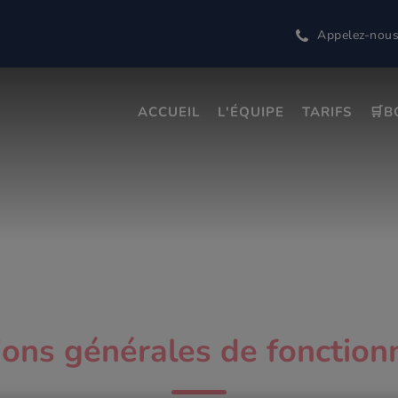
Appelez-nou
ACCUEIL
L'ÉQUIPE
TARIFS
🛒B
re Ty Glas
ions générales de fonctio