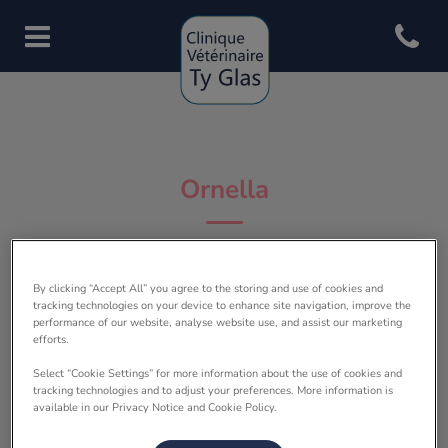
Open con
Page d'accueil de Clinique vété
Ornella
ASV
By clicking “Accept All” you agree to the storing and use of cookies and
tracking technologies on your device to enhance site navigation, improve the
performance of our website, analyse website use, and assist our marketing
efforts.
Select “Cookie Settings” for more information about the use of cookies and
tracking technologies and to adjust your preferences. More information is
available in our Privacy Notice and Cookie Policy.